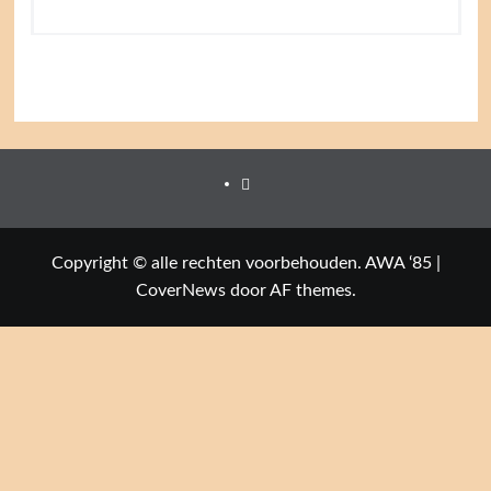
Facebook
Copyright © alle rechten voorbehouden. AWA ‘85
|
CoverNews
door AF themes.
Close this module
Welkom op de