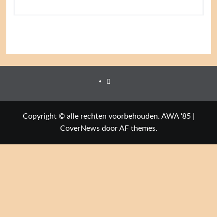
Facebook
Copyright © alle rechten voorbehouden. AWA ‘85
|
CoverNews
door AF themes.
Close this module
Welkom op de