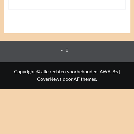
Facebook
Copyright © alle rechten voorbehouden. AWA ‘85
|
CoverNews
door AF themes.
Close this module
Welkom op de