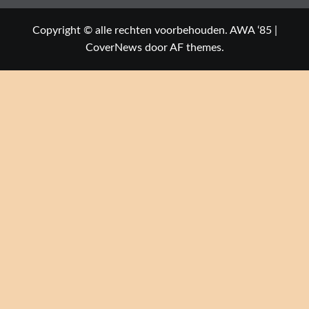
Copyright © alle rechten voorbehouden. AWA ‘85
|
CoverNews
door AF themes.
Close this module
Welkom op de
website van
AWA '85
In 1985 hebben een aantal enthousiaste
wijnliefhebbers samen de Apeldoornse Wijn
Amateurs vereniging opgericht, de AWA’85. Waar