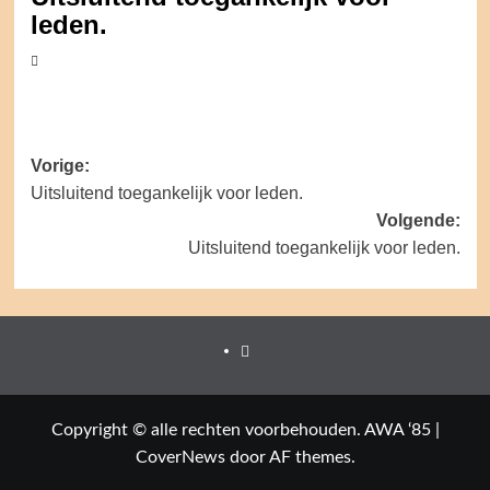
leden.
Bericht
Vorige:
Uitsluitend toegankelijk voor leden.
navigatie
Volgende:
Uitsluitend toegankelijk voor leden.
Facebook
Copyright © alle rechten voorbehouden. AWA ‘85
|
CoverNews
door AF themes.