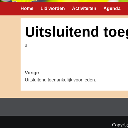
Home
Lid worden
Activiteiten
Agenda
Uitsluitend toe
Bericht
Vorige:
Uitsluitend toegankelijk voor leden.
navigatie
Copyrig