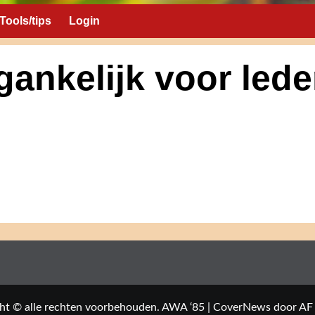
Tools/tips
Login
gankelijk voor lede
ht © alle rechten voorbehouden. AWA ‘85
|
CoverNews
door AF